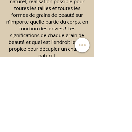
naturel, réalisation possible pour
toutes les tailles et toutes les
formes de grains de beauté sur
n'importe quelle partie du corps, en
fonction des envies ! Les
significations de chaque grain de
beauté et quel est l'endroit le plus
propice pour décupler un charme
naturel.
Dans quels cas avoir recours au
maquillage permanent grain de
beauté et tâches de rousseur :
Cacher une ancienne cicatrice,
Cacher un trou de piercing, Cacher
une tâche,Accentuer vos taches
existantes, rehausser les
pommettes, Et surtout pour le
plaisir.