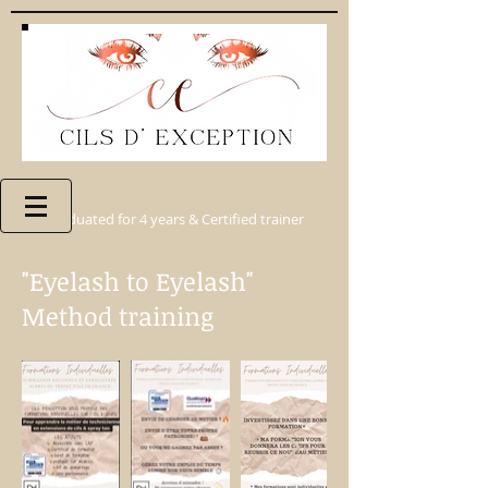
Graduated for 4 years & Certified trainer
"Eyelash to Eyelash"
Method training