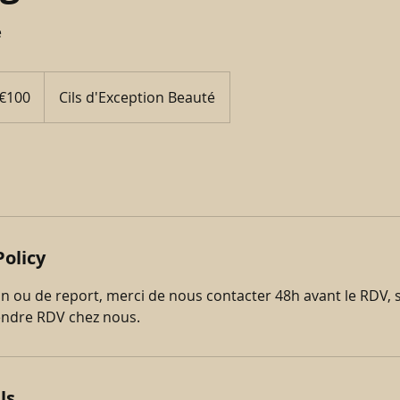
e
os
€100
Cils d'Exception Beauté
Policy
on ou de report, merci de nous contacter 48h avant le RDV, 
endre RDV chez nous.
ls