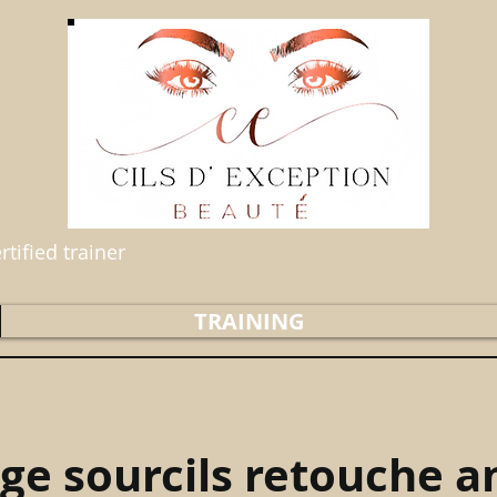
tified trainer
TRAINING
ge sourcils retouche a