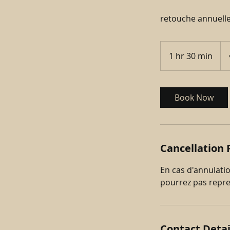
retouche annuell
100
eur
1 hr 30 min
1
h
3
0
Book Now
m
i
n
Cancellation 
En cas d'annulati
pourrez pas repr
Contact Detai